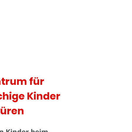
trum für
hige Kinder
Düren
en Kinder beim