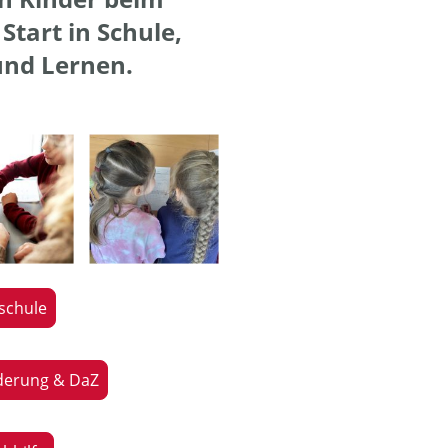
Start in Schule,
und Lernen.
schule
derung & DaZ