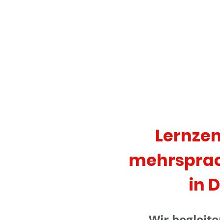
Lernzen
mehrsprac
in 
Wir begleit