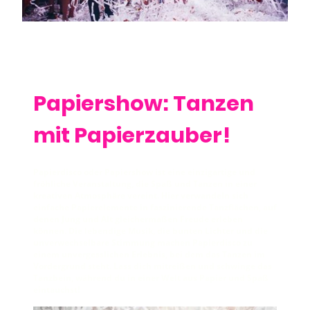
Papiershow: Tanzen
mit Papierzauber!
Papierdisco oder Papiershow ist eine einzigartige und
fröhliche Veranstaltung, die Spaß und Tanzen in einer
kreativen Atmosphäre vereint. Hier verwandeln sich
einfache Papierelemente in faszinierende Tanzflächen, auf
denen Jung und Alt gleichermaßen Freude erleben
können. Die lebendige Musik, die bunten Lichter und die
unverwechselbare Stimmung machen Papierdisco zu
einem unvergesslichen Erlebnis, bei dem das Tanzen im
Vordergrund steht. Lass dich mitreißen und schwinge das
Tanzbein, während du in einer Welt aus Papier und Spaß
eintauchst!