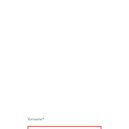
Lernzentrum
Düren
Vorname
*